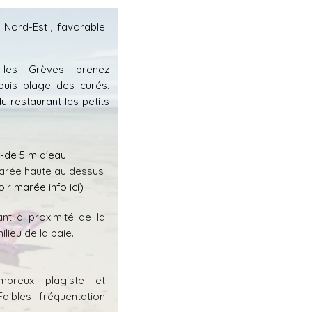
 Nord-Est , favorable
 les Grèves prenez
 puis plage des curés.
u restaurant les petits
-de 5 m d'eau
a marée haute au dessus
oir marée info ici
)
ant à proximité de la
milieu de la baie.
mbreux plagiste et
aibles fréquentation