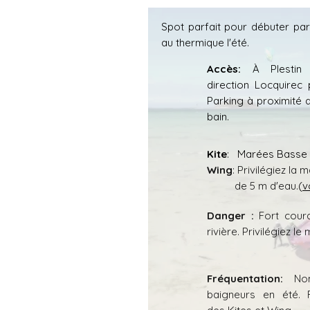
Spot parfait pour
débuter
par
au thermique l'été.
Accès:
À Plestin
direction Locquirec
Parking à proximité d
bain.
Kite
: Marées Basse 
Wing
: Privilégiez l
de 5 m d'eau.
(
v
Danger :
Fort cour
rivière. Privilégiez le 
​Fréquentation:
No
baigneurs en été. F