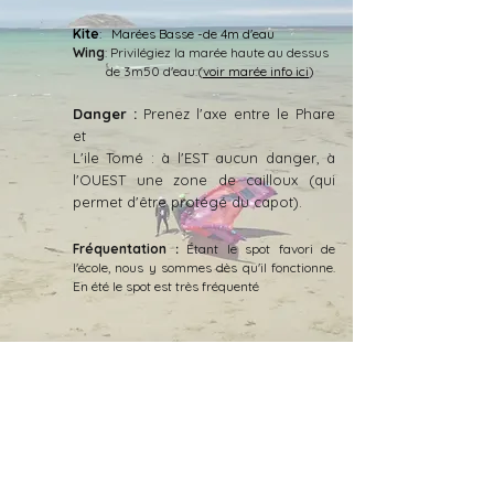
Kite
: Marées Basse -de 4m d'eau
Wing
: Privilégiez la marée haute au dessus
de 3m50 d'eau.
(
voir marée info ici
)
Danger :
Prenez l'axe entre le Phare
et
L'ile Tomé : à l'EST aucun danger, à
l'OUEST une zone de cailloux (qui
permet d'être protégé du capot).
​Fréquentation
Étant le spot favori de
:
l'école, nous y sommes dès qu'il fonctionne.
En été le spot est très fréquenté